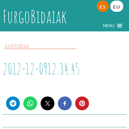
ES
EU
FurgoBidaiak
MENU
12/07/2016
2012-12-0912.34.45
Share this...