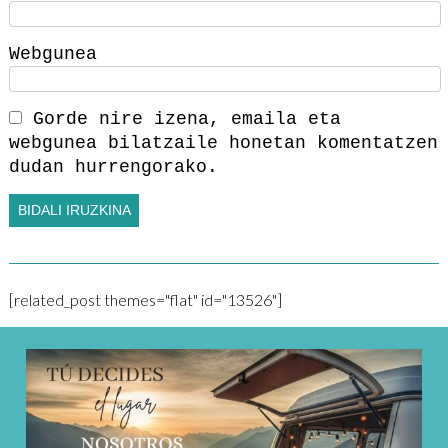
Webgunea
Gorde nire izena, emaila eta
webgunea bilatzaile honetan komentatzen
dudan hurrengorako.
[related_post themes="flat" id="13526"]