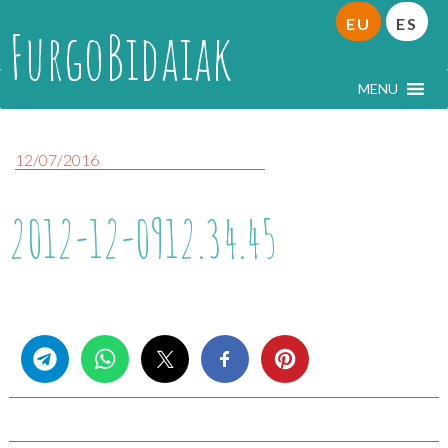
EU
ES
FurgoBidaiak
MENU
12/07/2016
2012-12-0912.34.45
Share this...