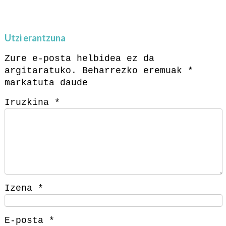
Utzi erantzuna
Zure e-posta helbidea ez da
argitaratuko.
Beharrezko eremuak
*
markatuta daude
Iruzkina
*
Izena
*
E-posta
*