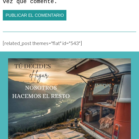
vez que comente.
[related_post themes="flat" id="543"]