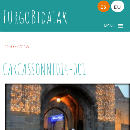
ES
EU
FurgoBidaiak
MENU
12/07/2016
CARCASSONNE014-001