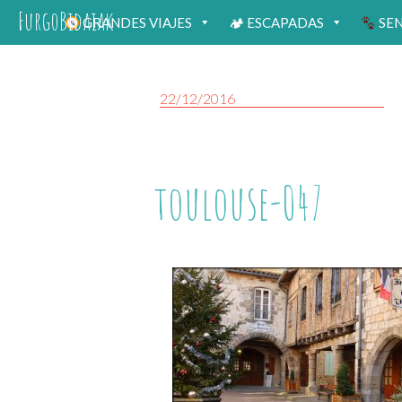
FurgoBidaiak
GRANDES VIAJES
🏕 ESCAPADAS
SE
22/12/2016
toulouse-047