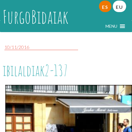
ES
EU
FurgoBidaiak
MENU
10/11/2016
ibilaldiak2-137