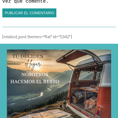
vez que comente.
[related_post themes="flat" id="5342"]