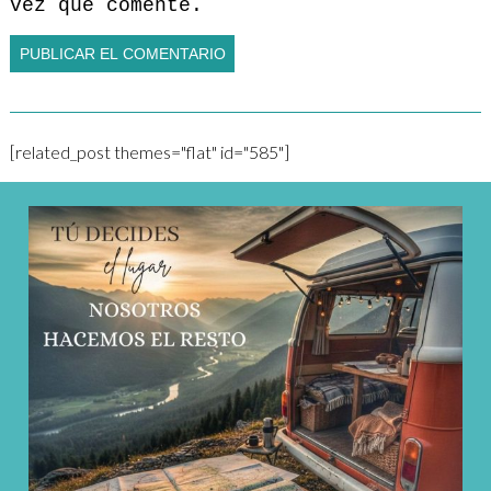
vez que comente.
[related_post themes="flat" id="585"]