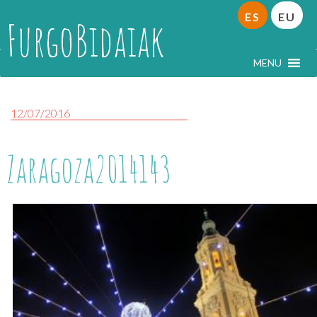
ES
EU
FurgoBidaiak
MENU
12/07/2016
Zaragoza2014143