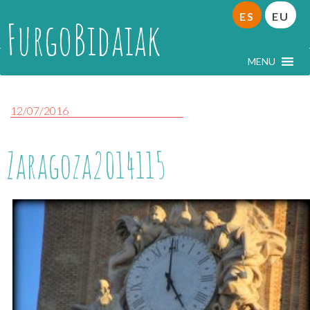
ES
EU
FurgoBidaiak
MENU
12/07/2016
Zaragoza2014115