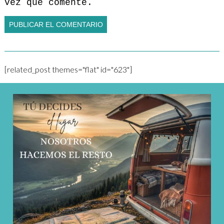
vez que comente.
[related_post themes="flat" id="623"]