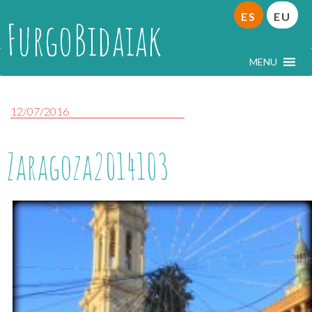
ES
EU
FurgoBidaiak
MENU
12/07/2016
Zaragoza2014103