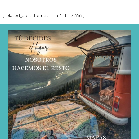
[related_post themes="flat" id="2766"]