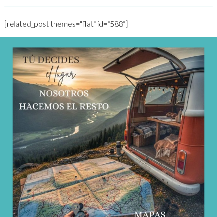
[related_post themes="flat" id="588"]