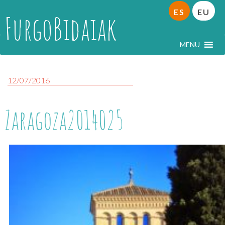
ES
EU
FurgoBidaiak
MENU
12/07/2016
Zaragoza2014025