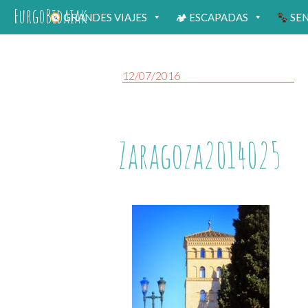
FurgoBidaiak
GRANDES VIAJES
🏕 ESCAPADAS
SE
12/07/2016
Zaragoza2014025