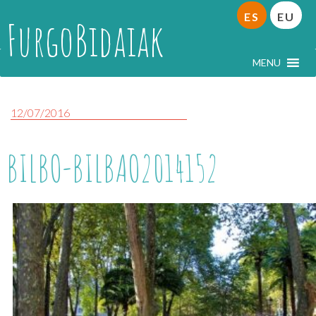
ES
EU
FurgoBidaiak
MENU
12/07/2016
BILBO-BILBAO2014152