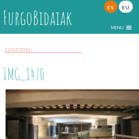
ES
EU
FurgoBidaiak
MENU
12/07/2016
IMG_1470