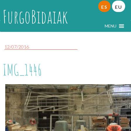
ES
EU
FurgoBidaiak
MENU
12/07/2016
IMG_1446