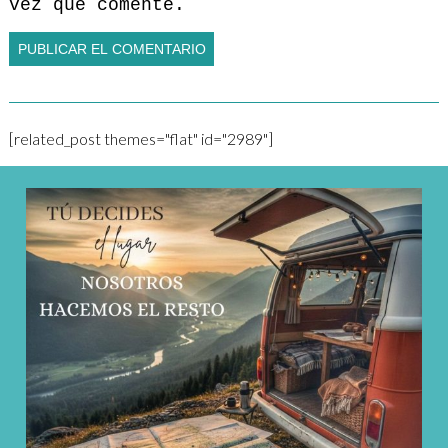
vez que comente.
[related_post themes="flat" id="2989"]