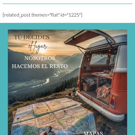
[related_post themes="flat" id="1225"]