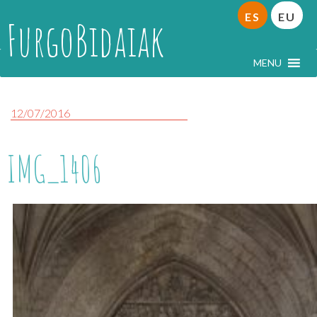
ES
EU
FurgoBidaiak
MENU
12/07/2016
IMG_1406