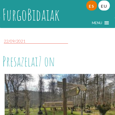
ES
EU
FurgoBidaiak
MENU
22/09/2021
Presazelai7 on