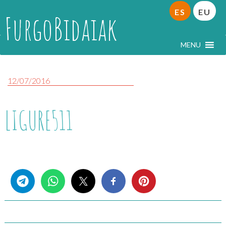
ES
EU
FurgoBidaiak
MENU
12/07/2016
LIGURE511
Share this...