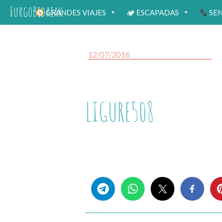
FurgoBidaiak
GRANDES VIAJES
🏕 ESCAPADAS
SE
12/07/2016
LIGURE508
Share this...