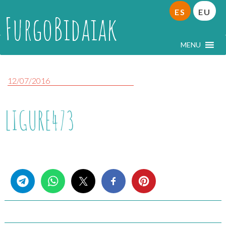
ES
EU
FurgoBidaiak
MENU
12/07/2016
LIGURE473
Share this...