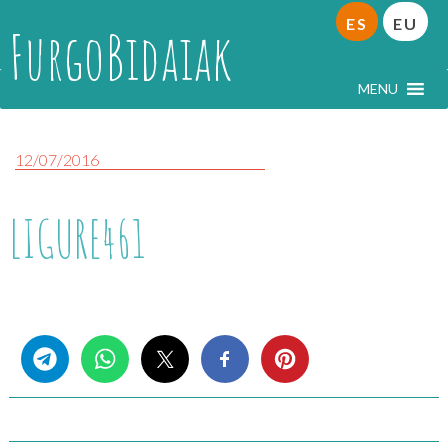
ES
EU
FurgoBidaiak
MENU
12/07/2016
LIGURE461
Share this...