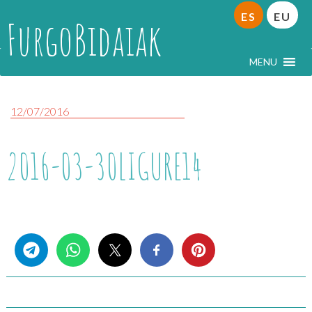
ES
EU
FurgoBidaiak
MENU
12/07/2016
2016-03-30LIGURE14
Share this...