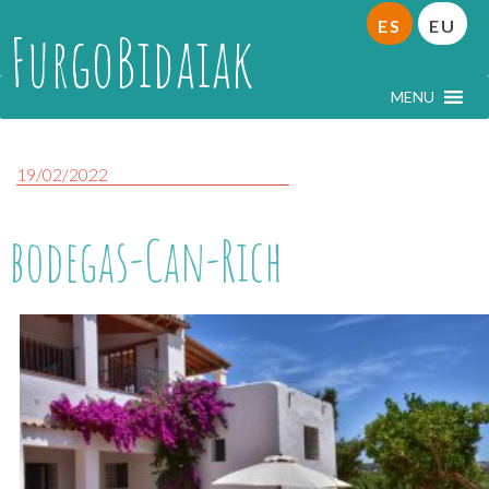
ES
EU
FurgoBidaiak
MENU
19/02/2022
bodegas-Can-Rich