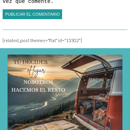
vez que comente.
[related_post themes="flat" id="13302"]