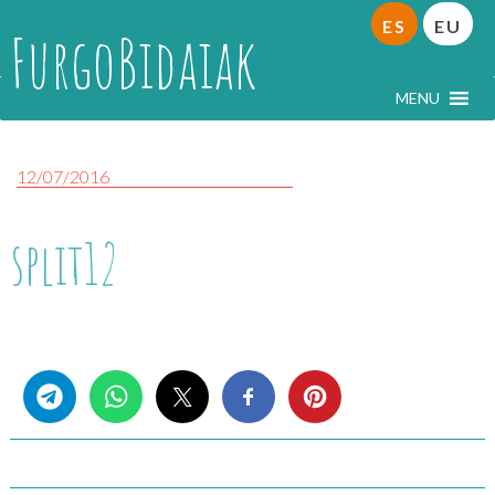
ES
EU
FurgoBidaiak
MENU
12/07/2016
split12
Share this...