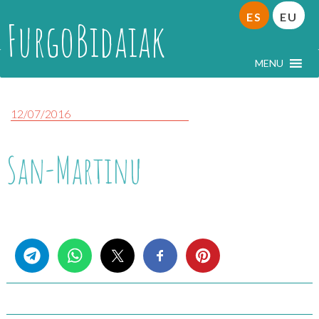
ES
EU
FurgoBidaiak
MENU
12/07/2016
San-Martinu
Share this...