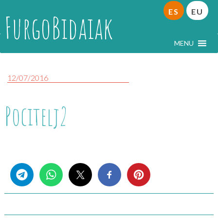
ES
EU
FurgoBidaiak
MENU
12/07/2016
Pocitelj2
Share this...