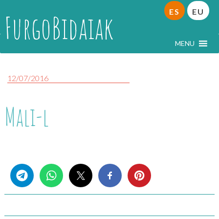
ES
EU
FurgoBidaiak
MENU
12/07/2016
Mali-l
Share this...