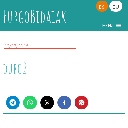
ES
EU
FurgoBidaiak
MENU
12/07/2016
dubo2
Share this...