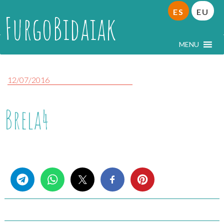
ES
EU
FurgoBidaiak
MENU
12/07/2016
Brela4
Share this...