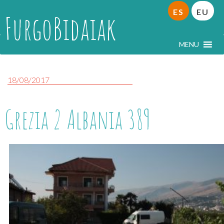
ES
EU
FurgoBidaiak
MENU
18/08/2017
Grezia 2 Albania 389