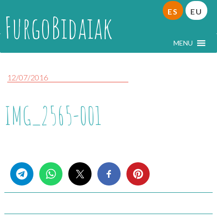
ES
EU
FurgoBidaiak
MENU
12/07/2016
IMG_2565-001
Share this...