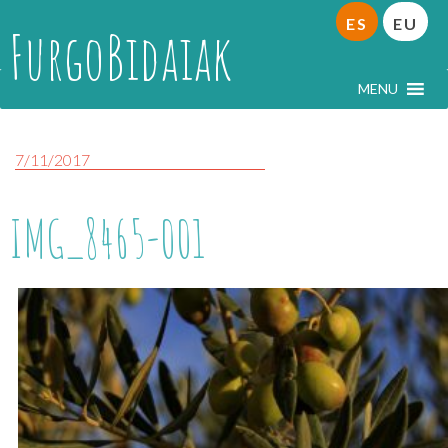
ES
EU
FurgoBidaiak
MENU
7/11/2017
IMG_8465-001