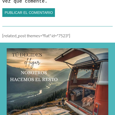
vez que comente.
[related_post themes="flat" id="7523"]