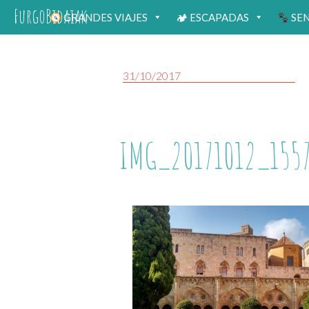
FurgoBidaiak
GRANDES VIAJES
🏕 ESCAPADAS
SE
31/10/2017
IMG_20171012_1557