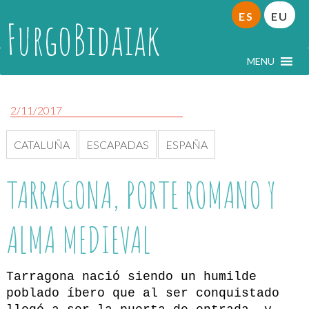
ES
EU
FurgoBidaiak
MENU
2/11/2017
CATALUÑA
ESCAPADAS
ESPAÑA
TARRAGONA, PORTE ROMANO Y
ALMA MEDIEVAL
Tarragona nació siendo un humilde
poblado íbero que al ser conquistado