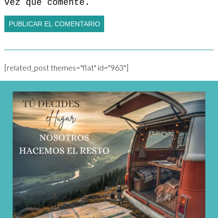
vez que comente.
[related_post themes="flat" id="963"]