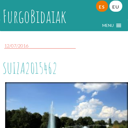
ES
EU
FurgoBidaiak
MENU
12/07/2016
SUIZA2015462