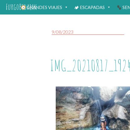
FurgoBidaiak
GRANDES VIAJES
🏕 ESCAPADAS
SE
9/08/2023
IMG_20210817_192