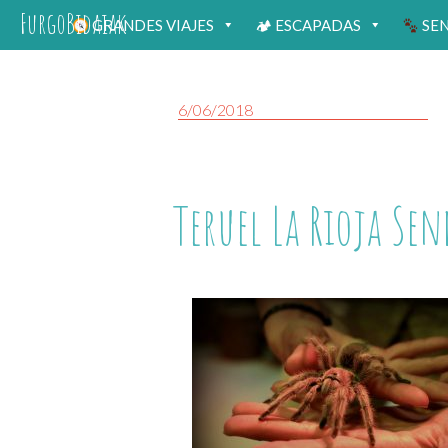
FurgoBidaiak
GRANDES VIAJES
🏕 ESCAPADAS
SE
6/06/2018
Teruel La Rioja Sen