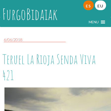
ES
EU
FurgoBidaiak
MENU
6/06/2018
Teruel La Rioja Senda Viva
421