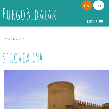
ES
EU
FurgoBidaiak
MENU
22/03/2017
SEGOVIA 094