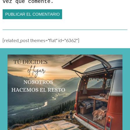
vez que comente.
[related_post themes="flat" id="6362"]