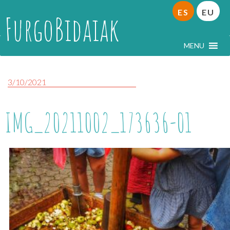
ES
EU
FurgoBidaiak
MENU
3/10/2021
IMG_20211002_173636-01