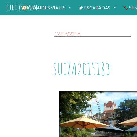
FurgoBidaiak
GRANDES VIAJES
🏕 ESCAPADAS
SE
12/07/2016
SUIZA2015183