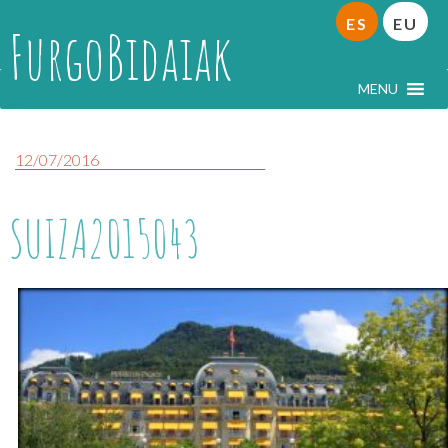
ES
EU
FurgoBidaiak
MENU
12/07/2016
SUIZA2015043