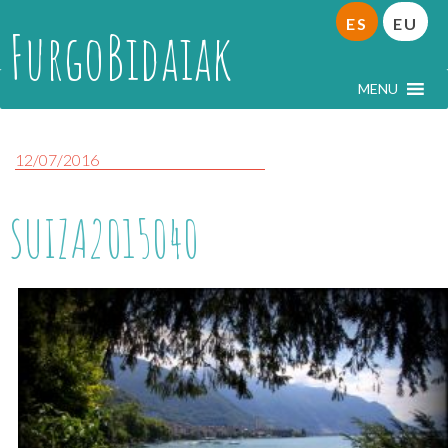
ES
EU
FurgoBidaiak
MENU
12/07/2016
SUIZA2015040