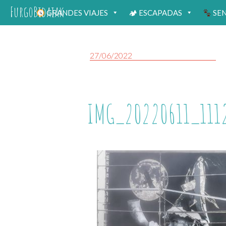
FurgoBidaiak
GRANDES VIAJES
🏕 ESCAPADAS
SE
27/06/2022
IMG_20220611_111