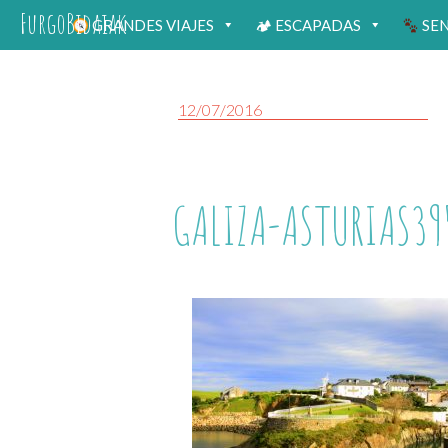
FurgoBidaiak
GRANDES VIAJES
🏕 ESCAPADAS
SE
12/07/2016
GALIZA-ASTURIAS39