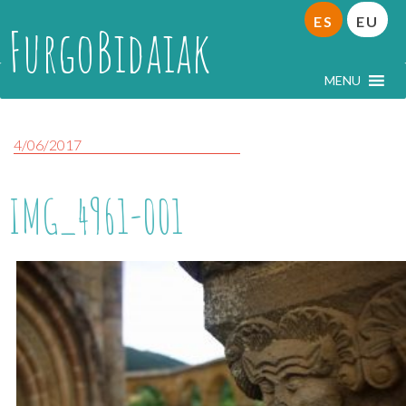
ES
EU
FurgoBidaiak
MENU
4/06/2017
IMG_4961-001