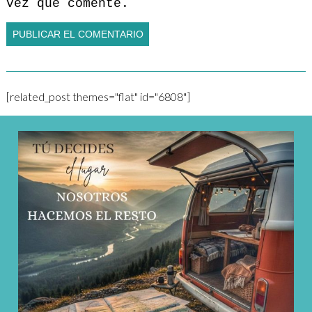
vez que comente.
[related_post themes="flat" id="6808"]