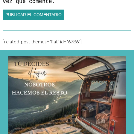
vez que comente.
[related_post themes="flat" id="6786"]