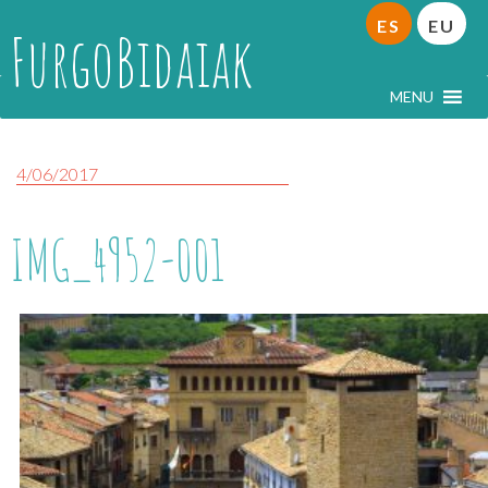
ES
EU
FurgoBidaiak
MENU
4/06/2017
IMG_4952-001