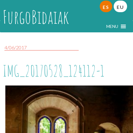
ES
EU
FurgoBidaiak
MENU
4/06/2017
IMG_20170528_124112-1