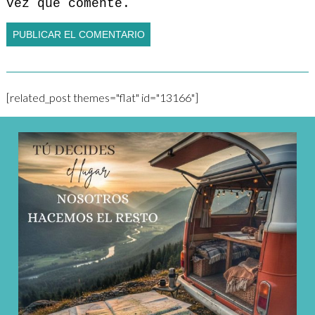
vez que comente.
[related_post themes="flat" id="13166"]