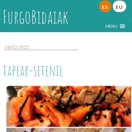
ES
EU
FurgoBidaiak
MENU
14/02/2022
tapear-setenil