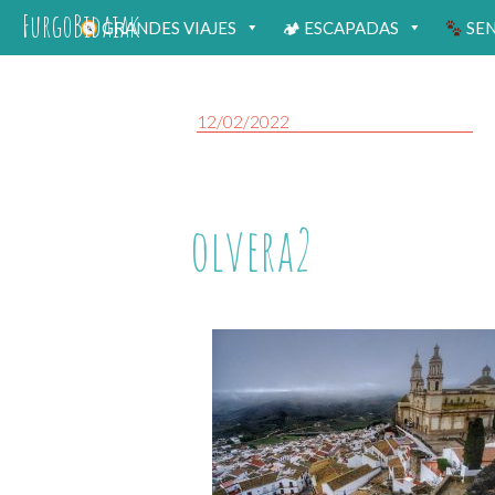
FurgoBidaiak
GRANDES VIAJES
🏕 ESCAPADAS
SE
12/02/2022
olvera2