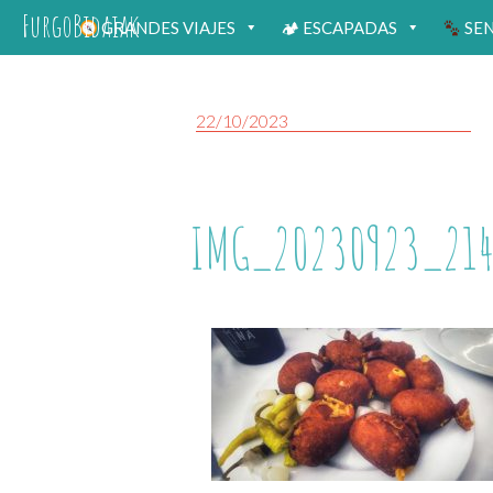
FurgoBidaiak
GRANDES VIAJES
🏕 ESCAPADAS
SE
22/10/2023
IMG_20230923_214