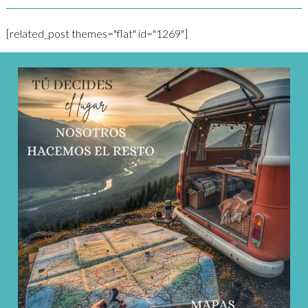
[related_post themes="flat" id="1269"]