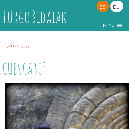
ES
EU
FurgoBidaiak
MENU
12/07/2016
CUENCA309